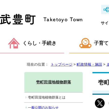
サイ
くらし・手続き
子育て
現在の位置：
トップページ
>
町政情報・施設
>
壱
壱町田湿地植物群落
壱町田湿地植物群落とは
一般公開のお知らせ