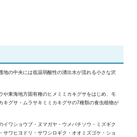
護地の中央には低温弱酸性の湧出水が流れる小さな沢
ウや東海地方固有種のヒメミミカキグサをはじめ、モ
カキグサ・ムラサキミミカキグサの7種類の食虫植物が
のイワショウブ・ヌマガヤ・ウメバチソウ・ミズギク
・サワヒヨドリ・サワシロギク・オオミズゴケ・ショ