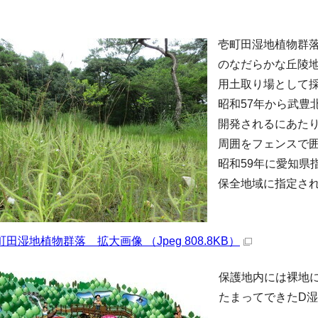
壱町田湿地植物群落
のなだらかな丘陵地
用土取り場として
昭和57年から武豊
開発されるにあたり
周囲をフェンスで
昭和59年に愛知県
保全地域に指定さ
町田湿地植物群落 拡大画像 （Jpeg 808.8KB）
保護地内には裸地
たまってできたD