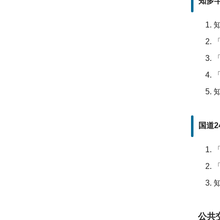
知多
国道2
公共