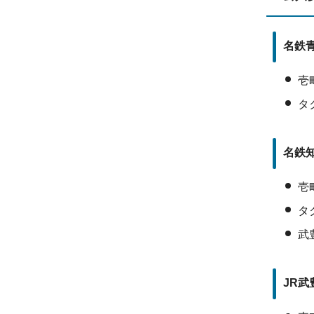
名鉄
壱
タ
名鉄
壱
タ
武
JR武