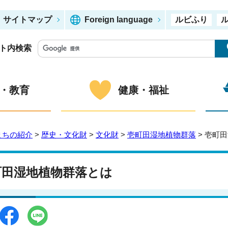
サイトマップ
Foreign language
ルビふり
ト内検索
・教育
健康・福祉
まちの紹介
>
歴史・文化財
>
文化財
>
壱町田湿地植物群落
> 壱町
町田湿地植物群落とは