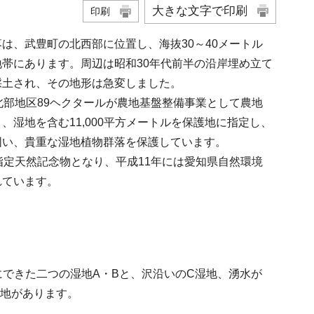
大きな文字で印刷
印刷
は、武豊町の北西部に位置し、海抜30～40メートル
帯にあります。周辺は昭和30年代前半の沿岸埋め立て
採土され、その地形は急変しました。
北部地区89ヘクタールが農地基盤整備事業として農地
、湿地を含む11,000平方メートルを保護地に指定し、
囲い、貴重な湿地植物群落を保護しています。
指定天然記念物となり、平成11年には愛知県自然環境
れています。
にできた二つの湿地A・Bと、沢沿いのC湿地、湧水が
湿地があります。