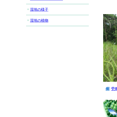
湿地の様子
湿地の植物
壱