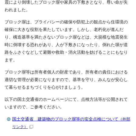
震により倒壊したブロック塀や家具の下敷きとなり、尊い命が失
われました。
ブロック塀は、プライバシーの確保や防犯上の観点から住環境の
確保に大きな役割を果たしています。しかし、老朽化が進んだ
り、構造基準を満たさないブロック塀などは、大規模な地震発生
時に倒壊する恐れがあり、人が下敷きになったり、倒れた塀が道
路をふさぐなどして避難や救助・消火活動を妨げることにもなり
ます。
ブロック塀等は所有者個人の財産であり、所有者の責任における
適切な管理が必要になりますので、基準を守り、みんなが安心し
て暮らせるまちづくりを心がけましょう。
以下の国土交通省のホームページにて、点検方法等が公開されて
いますので、ご参考ください。
国土交通省 建築物のブロック塀等の安全点検について
（外部
リンク）