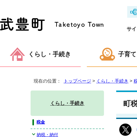
サイ
くらし・手続き
子育て
現在の位置：
トップページ
>
くらし・手続き
>
町
くらし・手続き
税金
納税・納付