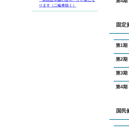
第4期
ります（二輪車除く）
固定
第1期
第2期
第3期
第4期
国民