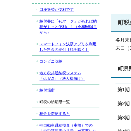
口座振替が便利です
納付書に「eLマーク」があれば納
町税
税がもっと便利に！（令和5年4月
から）
各月末
スマートフォン決済アプリを利用
末日（
した料金の納付【税を除く】
コンビニ収納
町県
地方税共通納税システム
「eLTAX」（法人様向け）
第1期
納付場所
町税の納期限一覧
第2期
税金を滞納すると
第3期
軽自動車継続検査（車検）での
「納税証明書の提示」が不要にな