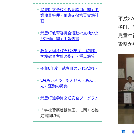
武豊町立学校の教育職員に関する
業務量管理・健康確保措置実施計
平成2
画
多町、
武豊町教育委員会活動の点検およ
児童生
び評価に関する報告書
警察が
教育大綱及び令和8年度 武豊町
学校教育方針の指針・重点施策
令和8年度 武豊町のいじめ対応
3A(あいさつ・あんぜん・あんし
ん）運動の募集
武豊町通学路交通安全プログラム
「学校警察連携制度」に関する協
定書調印式
「