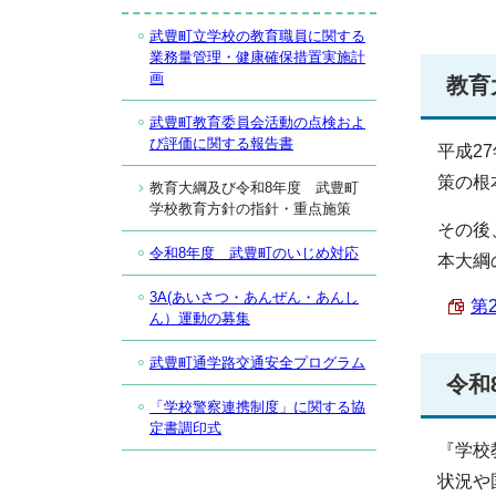
武豊町立学校の教育職員に関する
業務量管理・健康確保措置実施計
画
教育
武豊町教育委員会活動の点検およ
び評価に関する報告書
平成2
策の根
教育大綱及び令和8年度 武豊町
学校教育方針の指針・重点施策
その後
令和8年度 武豊町のいじめ対応
本大綱
3A(あいさつ・あんぜん・あんし
第
ん）運動の募集
武豊町通学路交通安全プログラム
令和
「学校警察連携制度」に関する協
定書調印式
『学校
状況や