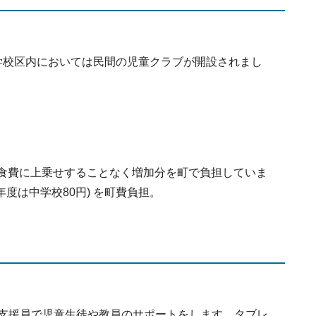
学校区内においては民間の児童クラブが開設されまし
食費に上乗せすることなく増加分を町で負担していま
度は中学校80円) を町費負担。
T 支援員で児童生徒や教員のサポートをします。タブレ