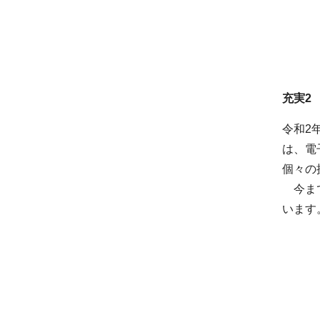
充実2
令和2
は、電
個々の
今まで
います