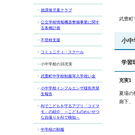
放課後児童クラブ
武豊町
公立学校情報機器整備事業に関す
る各種計画
小中
不登校支援
コミュニティ・スクール
学習
小中学校の16充実
武豊町中学校制服等入学祝い金
充実1
小中学校インフルエンザ様疾患発
夏場の
生報告
廊下、
AIでこどもを守るアプリ「コドマ
モ」の紹介 ～こどものわいせつ
な自撮りをAIで検知～
中学校の制服