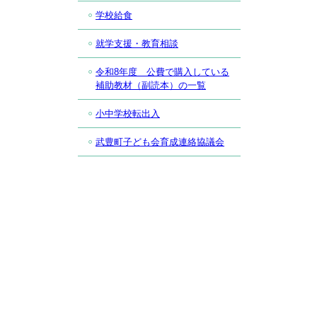
学校給食
就学支援・教育相談
令和8年度 公費で購入している
補助教材（副読本）の一覧
小中学校転出入
武豊町子ども会育成連絡協議会