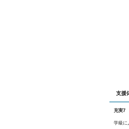
支援
充実7
学級に