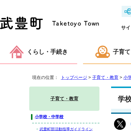
サイ
くらし・手続き
子育て
現在の位置：
トップページ
>
子育て・教育
>
小
学
子育て・教育
小学校・中学校
武豊町部活動指導ガイドライン