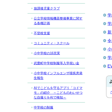
放課後児童クラブ
学
公立学校情報機器整備事業に関す
る各種計画
学
新
不登校支援
令
コミュニティ・スクール
小
小中学校の16充実
学
武豊町中学校制服等入学祝い金
E
小中学校インフルエンザ様疾患発
生報告
AIでこどもを守るアプリ「コドマ
モ」の紹介 ～こどものわいせつ
な自撮りをAIで検知～
中学校の制服