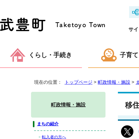
サイ
くらし・手続き
子育て
現在の位置：
トップページ
>
町政情報・施設
>
移
町政情報・施設
まちの紹介
転入者の方へ