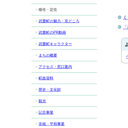
移住・定住
く
武豊町の魅力・見どころ
「
武豊町のPR動画
武豊町キャラクター
まちの概要
アクセス・窓口案内
町政資料
歴史・文化財
観光
記念事業
非核・平和事業