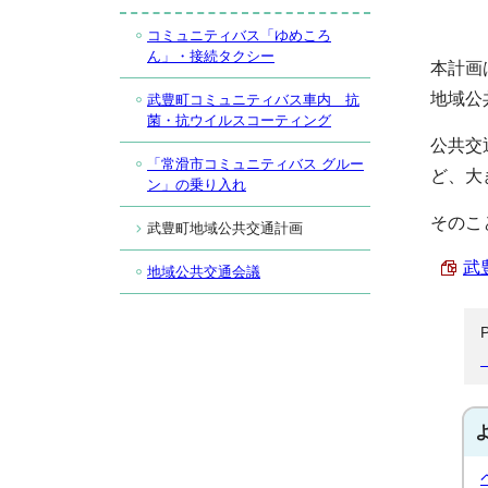
コミュニティバス「ゆめころ
ん」・接続タクシー
本計画
地域公
武豊町コミュニティバス車内 抗
菌・抗ウイルスコーティング
公共交
「常滑市コミュニティバス グルー
ど、大
ン」の乗り入れ
そのこ
武豊町地域公共交通計画
武
地域公共交通会議