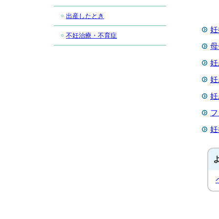
出産したとき
妊
不妊治療・不育症
母
妊
妊
妊
フ
妊