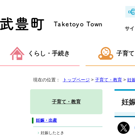
サイ
くらし・手続き
子育て
現在の位置：
トップページ
>
子育て・教育
>
妊
妊
子育て・教育
妊娠・出産
妊娠したとき