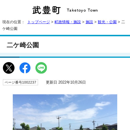
現在の位置：
トップページ
>
町政情報・施設
>
施設
>
観光・公園
> 二
ケ崎公園
二ケ崎公園
更新日 2022年10月26日
ページ番号1002237