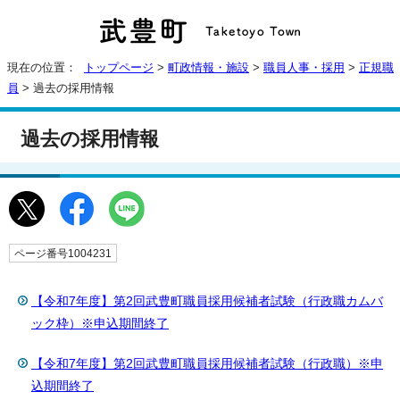
現在の位置：
トップページ
>
町政情報・施設
>
職員人事・採用
>
正規職
員
> 過去の採用情報
過去の採用情報
ページ番号1004231
【令和7年度】第2回武豊町職員採用候補者試験（行政職カムバ
ック枠）※申込期間終了
【令和7年度】第2回武豊町職員採用候補者試験（行政職）※申
込期間終了