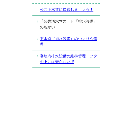
公共下水道に接続しましょう！
「公共汚水マス」と「排水設備」
のちがい
下水道（排水設備）のつまりや修
理
宅地内排水設備の維持管理 フタ
の上には乗らないで