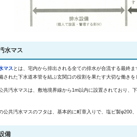
汚水マス
水マス
とは、宅内から排出される全ての排水が合流する最終ま
備された下水道本管を結ぶ玄関口の役割を果たす大切な働きを
公共汚水マスは、敷地境界線から1m以内に設置されており、
。
の公共汚水マスのフタは、基本的に町章入りで、塩ビ製φ200、レ
設備