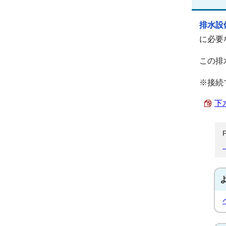
排水設
に必要
この排
※接続
下