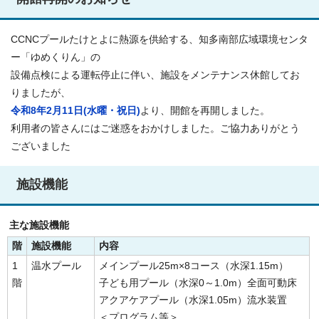
CCNCプールたけとよに熱源を供給する、知多南部広域環境センタ
ー「ゆめくりん」の
設備点検による運転停止に伴い、施設をメンテナンス休館してお
りましたが、
令和8年2月11日(水曜・祝日)
より、開館を再開しました。
利用者の皆さんにはご迷惑をおかけしました。ご協力ありがとう
ございました
施設機能
主な施設機能
階
施設機能
内容
1
温水プール
メインプール25m×8コース（水深1.15m）
階
子ども用プール（水深0～1.0m）全面可動床
アクアケアプール（水深1.05m）流水装置
＜プログラム等＞