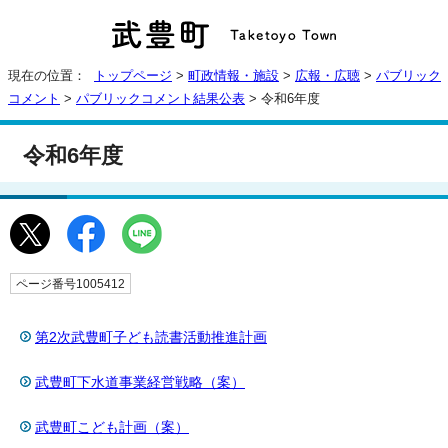
現在の位置：
トップページ
>
町政情報・施設
>
広報・広聴
>
パブリック
コメント
>
パブリックコメント結果公表
> 令和6年度
令和6年度
ページ番号1005412
第2次武豊町子ども読書活動推進計画
武豊町下水道事業経営戦略（案）
武豊町こども計画（案）