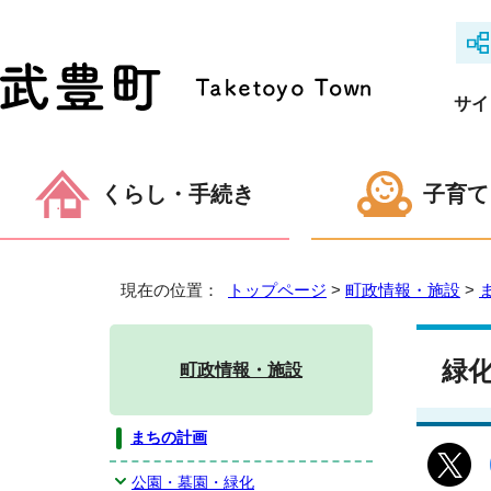
サイ
くらし・手続き
子育て
現在の位置：
トップページ
>
町政情報・施設
>
緑
町政情報・施設
まちの計画
公園・墓園・緑化