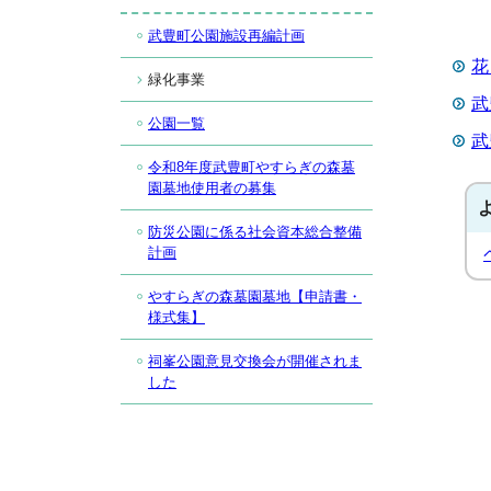
武豊町公園施設再編計画
花
緑化事業
武
公園一覧
武
令和8年度武豊町やすらぎの森墓
園墓地使用者の募集
防災公園に係る社会資本総合整備
計画
やすらぎの森墓園墓地【申請書・
様式集】
祠峯公園意見交換会が開催されま
した