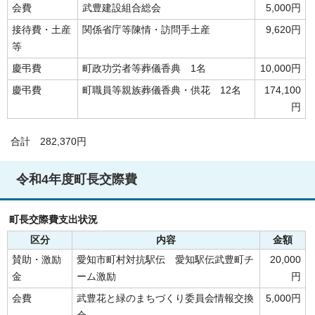
会費
武豊建設組合総会
5,000円
接待費・土産
関係省庁等陳情・訪問手土産
9,620円
等
慶弔費
町政功労者等葬儀香典 1名
10,000円
慶弔費
町職員等親族葬儀香典・供花 12名
174,100
円
合計 282,370円
令和4年度町長交際費
町長交際費支出状況
区分
内容
金額
賛助・激励
愛知市町村対抗駅伝 愛知駅伝武豊町チ
20,000
金
ーム激励
円
会費
武豊花と緑のまちづくり委員会情報交換
5,000円