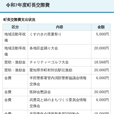
令和7年度町長交際費
町長交際費支出状況
区分
内容
金額
地域活動等祝
くすのきの里夏祭り
5,000円
儀
地域活動等祝
各地区盆踊り大会
20,000円
儀
賛助・激励金
チャリティーゴルフ大会
18,568円
賛助・激励金
愛知県市町村対抗駅伝激励
20,000円
会費
半田警察署管内消防警察協議会情報
6,000円
交換会
会費
医師会懇談会
20,000円
会費
武豊花と緑のまちづくり委員会情報
6,000円
交換会
会費
半田青年会議所新春賀詞交歓会
15,000円