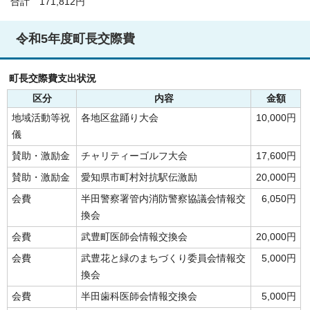
合計 171,812円
令和5年度町長交際費
町長交際費支出状況
区分
内容
金額
地域活動等祝
各地区盆踊り大会
10,000円
儀
賛助・激励金
チャリティーゴルフ大会
17,600円
賛助・激励金
愛知県市町村対抗駅伝激励
20,000円
会費
半田警察署管内消防警察協議会情報交
6,050円
換会
会費
武豊町医師会情報交換会
20,000円
会費
武豊花と緑のまちづくり委員会情報交
5,000円
換会
会費
半田歯科医師会情報交換会
5,000円