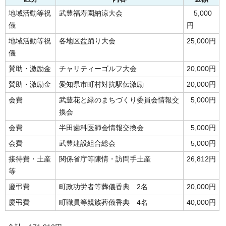
地域活動等祝
武豊福寿園納涼大会
5,000
儀
円
地域活動等祝
各地区盆踊り大会
25,000円
儀
賛助・激励金
チャリティーゴルフ大会
20,000円
賛助・激励金
愛知県市町村対抗駅伝激励
20,000円
会費
武豊花と緑のまちづくり委員会情報交
5,000円
換会
会費
半田歯科医師会情報交換会
5,000円
会費
武豊建設組合総会
5,000円
接待費・土産
関係省庁等陳情・訪問手土産
26,812円
等
慶弔費
町政功労者等葬儀香典 2名
20,000円
慶弔費
町職員等親族葬儀香典 4名
40,000円