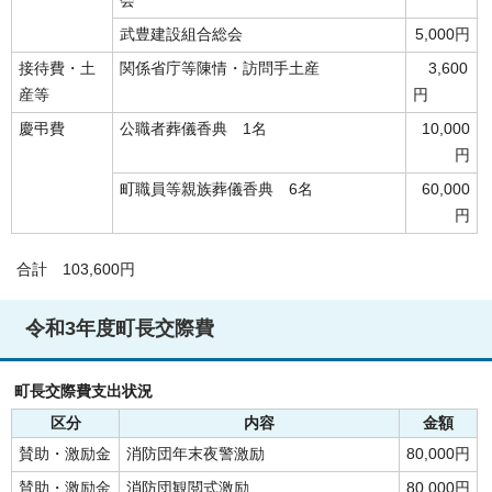
会
武豊建設組合総会
5,000円
接待費・土
関係省庁等陳情・訪問手土産
3,600
産等
円
慶弔費
公職者葬儀香典 1名
10,000
円
町職員等親族葬儀香典 6名
60,000
円
合計 103,600円
令和3年度町長交際費
町長交際費支出状況
区分
内容
金額
賛助・激励金
消防団年末夜警激励
80,000円
賛助・激励金
消防団観閲式激励
80,000円