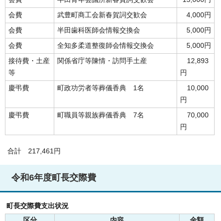
会費
武豊町商工会新春賀詞交歓会
4,000円
会費
半田歯科医師会情報交換会
5,000円
会費
全知多柔道整復師会情報交換会
5,000円
接待費・土産
関係省庁等陳情・訪問手土産
12,893
等
円
慶弔費
町政功労者等葬儀香典 1名
10,000
円
慶弔費
町職員等親族葬儀香典 7名
70,000
円
合計 217,461円
令和6年度町長交際費
町長交際費支出状況
区分
内容
金額