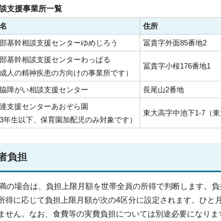
談支援事業所一覧
名
住所
部基幹相談支援センターゆめじろう
冨貴字外面85番地2
部基幹相談支援センターわっぱる
冨貴字小桜176番地1
成人の精神疾患の方向けの事業所です）
協障がい相談支援センター
長尾山2番地
達支援センターあおぞら園
東大高字中池下1-7（
3年生以下、保育園加配児のみ対象です）
者負担
未満の場合は、負担上限月額を世帯全員の所得で判断します。負
所得に応じて負担上限月額が次の4区分に設定されます。ひと
ません。なお、食費等の実費負担については別途必要になりま