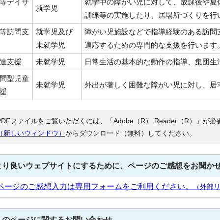
等デイサ
就学中の障がい児に対して、放課後や夏
就学児
訓練等の実施したり、居場所づくりを行
等訪問支
就学児及び
障がい児施設などで指導経験のある訪問
未就学児
適応するための専門的な支援を行います
達支援
未就学児
日常生活の基本的な動作の指導、集団生
問型児童
未就学児
外出が著しく困難な障がい児に対し、居
援
PDFファイルをご覧いただくには、「Adobe（R） Reader（R）」
（新しいウィンドウ）
からダウンロード（無料）してください。
より良いウェブサイトにするために、ページのご感想をお聞か
ページのご感想入力は専用フォームをご利用ください。
（外部
このページに関する
お問い合わせ