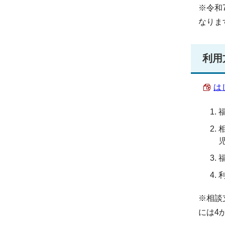
※令和
なりま
利用
は
※相談
には4