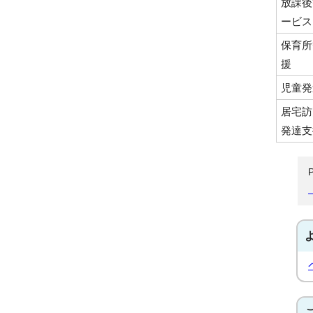
放課後
ービス
保育所
援
児童発
居宅訪
発達支