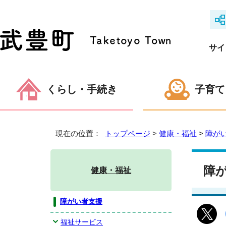
サイ
くらし・手続き
子育て
現在の位置：
トップページ
>
健康・福祉
>
障が
障
健康・福祉
障がい者支援
福祉サービス