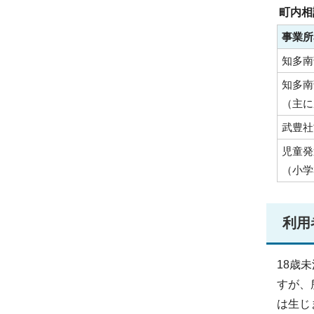
町内相
事業所
知多南
知多南
（主に
武豊社
児童発
（小学
利用
18歳
すが、
は生じ