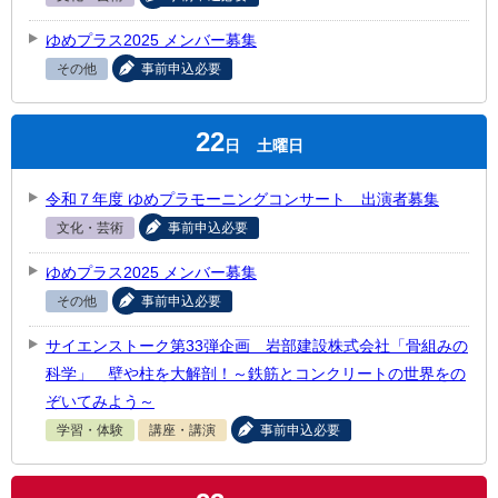
ゆめプラス2025 メンバー募集
その他
事前申込必要
22
日
土曜日
令和７年度 ゆめプラモーニングコンサート 出演者募集
文化・芸術
事前申込必要
ゆめプラス2025 メンバー募集
その他
事前申込必要
サイエンストーク第33弾企画 岩部建設株式会社「骨組みの
科学」 壁や柱を大解剖！～鉄筋とコンクリートの世界をの
ぞいてみよう～
学習・体験
講座・講演
事前申込必要