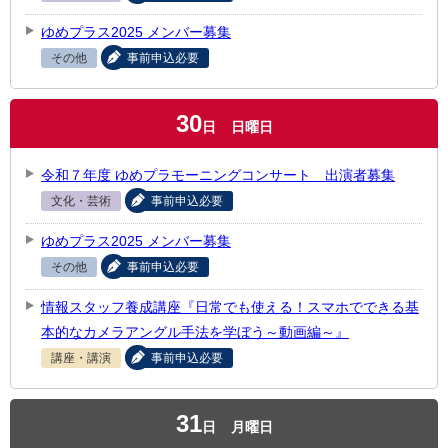
ゆめプラス2025 メンバー募集
その他
事前申込必要
30
日
日曜日
令和７年度 ゆめプラモーニングコンサート 出演者募集
文化・芸術
事前申込必要
ゆめプラス2025 メンバー募集
その他
事前申込必要
情報スタッフ養成講座『日常でも使える！スマホでできる基
本的なカメラアングル手法を学ぼう～動画編～』
講座・講演
事前申込必要
31
日
月曜日