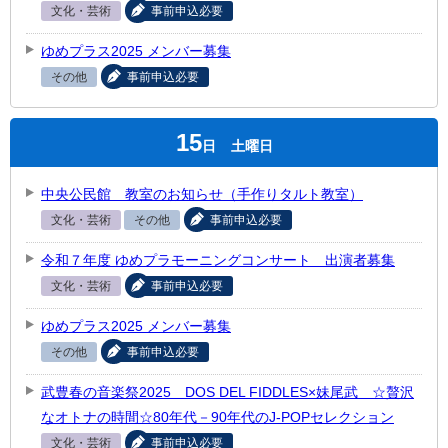
文化・芸術
事前申込必要
ゆめプラス2025 メンバー募集
その他
事前申込必要
15
日
土曜日
中央公民館 教室のお知らせ（手作りタルト教室）
文化・芸術
その他
事前申込必要
令和７年度 ゆめプラモーニングコンサート 出演者募集
文化・芸術
事前申込必要
ゆめプラス2025 メンバー募集
その他
事前申込必要
武豊春の音楽祭2025 DOS DEL FIDDLES×妹尾武 ☆贅沢
なオトナの時間☆80年代－90年代のJ-POPセレクション
文化・芸術
事前申込必要