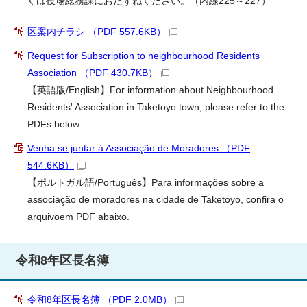
くは役場総務課におたずねください。（内線225～227）
区案内チラシ （PDF 557.6KB）
Request for Subscription to neighbourhood Residents
Association （PDF 430.7KB）
【英語版/English】For information about Neighbourhood
Residents' Association in Taketoyo town, please refer to the
PDFs below
Venha se juntar à Associação de Moradores （PDF
544.6KB）
【ポルトガル語/Português】Para informações sobre a
associação de moradores na cidade de Taketoyo, confira o
arquivoem PDF abaixo.
令和8年区長名簿
令和8年区長名簿 （PDF 2.0MB）