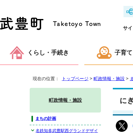
サイ
くらし・手続き
子育て
現在の位置：
トップページ
>
町政情報・施設
>
に
町政情報・施設
まちの計画
名鉄知多武豊駅西グランドデザイ