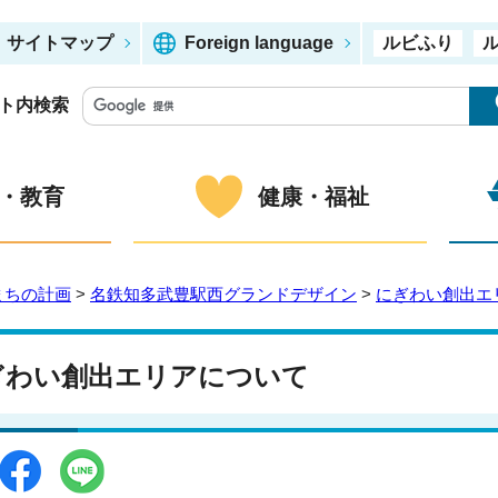
サイトマップ
Foreign language
ルビふり
ト内検索
・教育
健康・福祉
まちの計画
>
名鉄知多武豊駅西グランドデザイン
>
にぎわい創出エ
ぎわい創出エリアについて