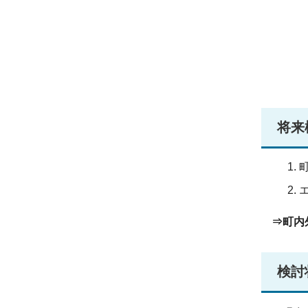
将来
⇒町内
検討