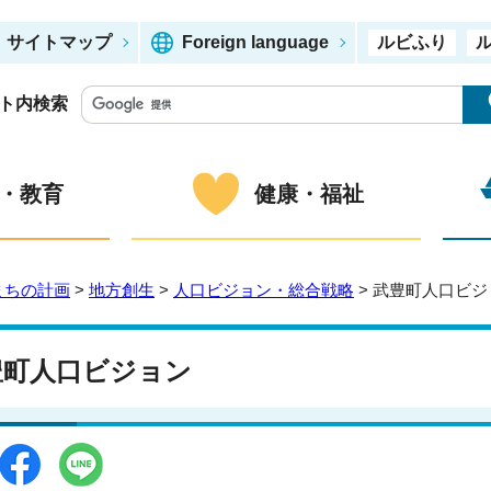
サイトマップ
Foreign language
ルビふり
ト内検索
・教育
健康・福祉
まちの計画
>
地方創生
>
人口ビジョン・総合戦略
> 武豊町人口ビジ
豊町人口ビジョン