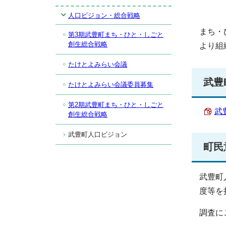
人口ビジョン・総合戦略
まち・
第3期武豊町まち・ひと・しごと
創生総合戦略
より組
たけとよみらい会議
武豊
たけとよみらい会議委員募集
第2期武豊町まち・ひと・しごと
武
創生総合戦略
武豊町人口ビジョン
町民
武豊町
度等を
調査に