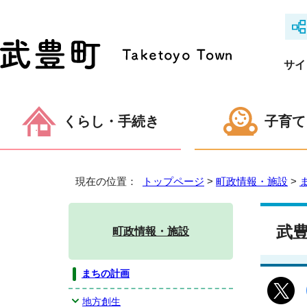
サイ
くらし・手続き
子育て
現在の位置：
トップページ
>
町政情報・施設
>
武
町政情報・施設
まちの計画
地方創生