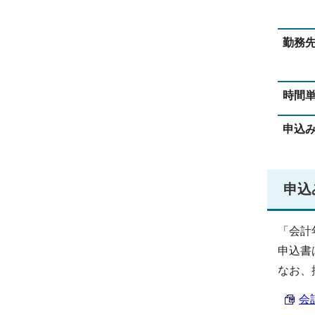
勤務
時間
申込
申込
「会計
申込書
なお、
会