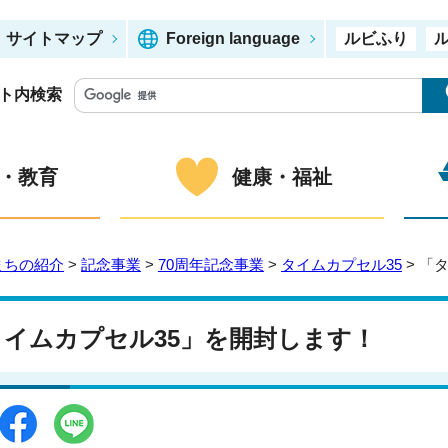
サイトマップ
Foreign language
ルビふり
ト内検索
・教育
健康・福祉
まちの紹介
>
記念事業
>
70周年記念事業
>
タイムカプセル35
> 「
タイムカプセル35」を開封します！