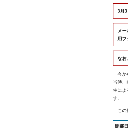
3月
メー
用フ
なお
今から
当時、
生によ
す。
この度
開催