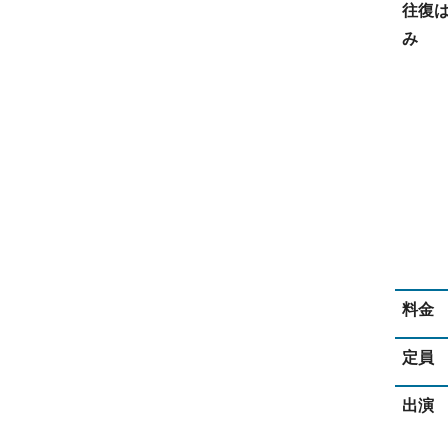
往復
み
料金
定員
出演