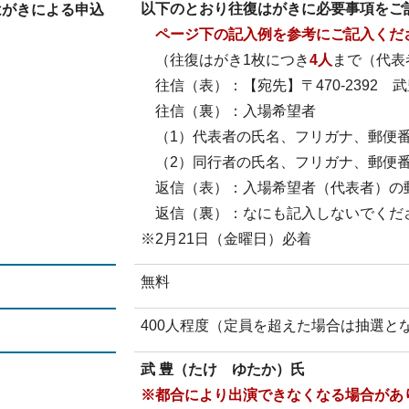
以下のとおり往復はがきに必要事項をご
はがきによる申込
ページ下の記入例を参考にご記入くだ
（往復はがき1枚につき
4人
まで（代表
往信（表）：【宛先】〒470-2392 
往信（裏）：入場希望者
（1）代表者の氏名、フリガナ、郵便番
（2）同行者の氏名、フリガナ、郵便番
返信（表）：入場希望者（代表者）の
返信（裏）：なにも記入しないでくだ
※2月21日（金曜日）必着
無料
400人程度（定員を超えた場合は抽選と
武 豊（たけ ゆたか）氏
※都合により出演できなくなる場合があ