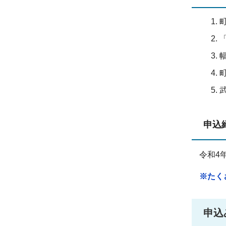
申込
令和4
※
たく
申込