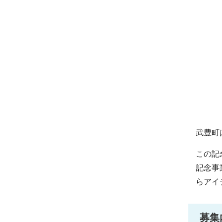
武豊町
この記
記念事
らアイ
募集