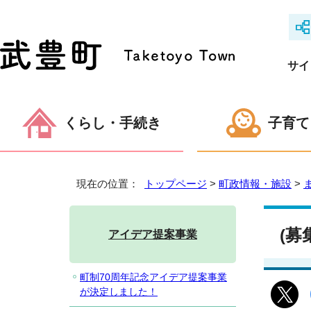
サイ
くらし・手続き
子育て
現在の位置：
トップページ
>
町政情報・施設
>
(募
アイデア提案事業
町制70周年記念アイデア提案事業
が決定しました！