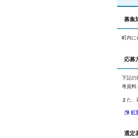
募集
町内に
応募
下記の
考資料
また、
町
選定