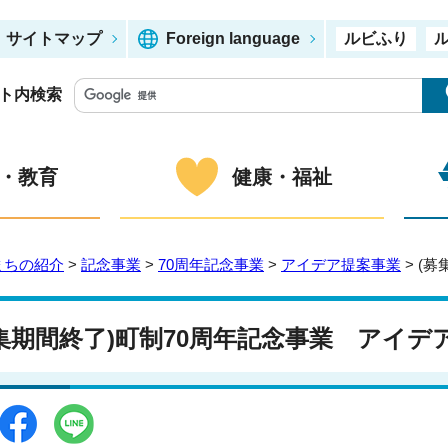
サイトマップ
Foreign language
ルビふり
ト内検索
・教育
健康・福祉
まちの紹介
>
記念事業
>
70周年記念事業
>
アイデア提案事業
> (
集期間終了)町制70周年記念事業 アイ