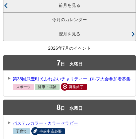
前月を見る
今月のカレンダー
翌月を見る
2026年7月のイベント
7
日
火曜日
第38回武豊町民ふれあいチャリティーゴルフ大会参加者募集
スポーツ
健康・福祉
募集終了
8
日
水曜日
パステルカラー・カラーセラピー
子育て
事前申込必要