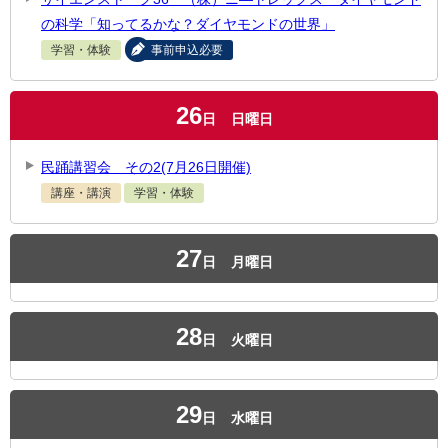
の科学「知ってるかな？ダイヤモンドの世界」
学習・体験
事前申込必要
26
日
日曜日
民踊講習会 その2(7月26日開催)
講座・講演
学習・体験
27
日
月曜日
28
日
火曜日
29
日
水曜日