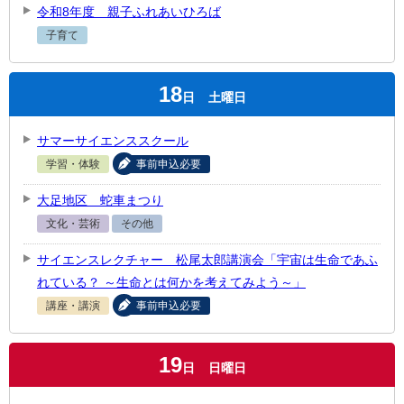
令和8年度 親子ふれあいひろば
子育て
18
日
土曜日
サマーサイエンススクール
学習・体験
事前申込必要
大足地区 蛇車まつり
文化・芸術
その他
サイエンスレクチャー 松尾太郎講演会「宇宙は生命であふ
れている？ ～生命とは何かを考えてみよう～」
講座・講演
事前申込必要
19
日
日曜日