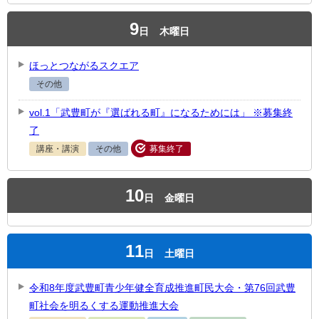
9
日
木曜日
ほっとつながるスクエア
その他
vol.1「武豊町が『選ばれる町』になるためには」 ※募集終
了
講座・講演
その他
募集終了
10
日
金曜日
11
日
土曜日
令和8年度武豊町青少年健全育成推進町民大会・第76回武豊
町社会を明るくする運動推進大会