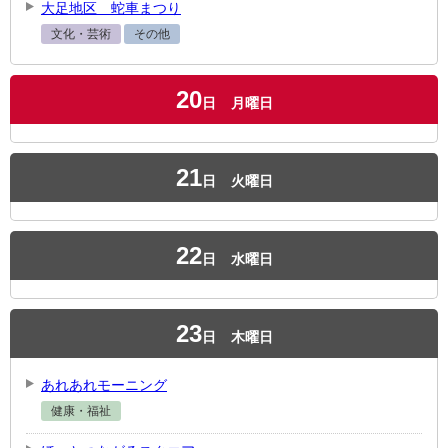
大足地区 蛇車まつり
文化・芸術
その他
20
日
月曜日
21
日
火曜日
22
日
水曜日
23
日
木曜日
あれあれモーニング
健康・福祉