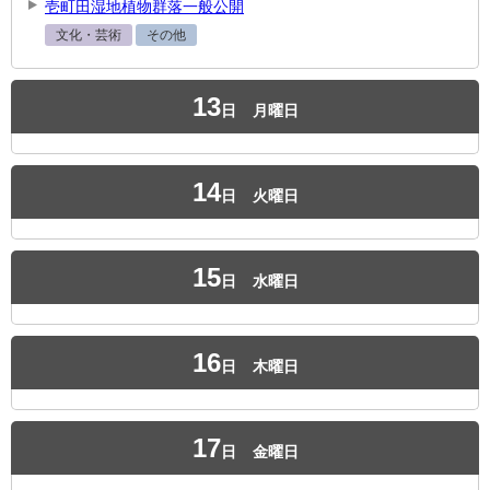
壱町田湿地植物群落一般公開
文化・芸術
その他
13
日
月曜日
14
日
火曜日
15
日
水曜日
16
日
木曜日
17
日
金曜日