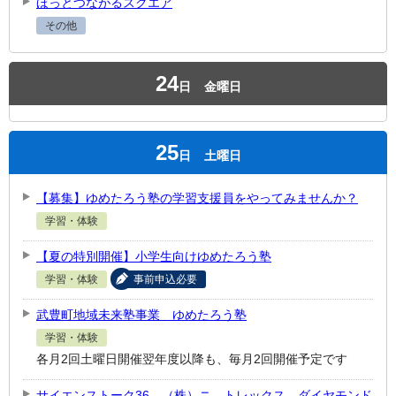
ほっとつながるスクエア
その他
24
日
金曜日
25
日
土曜日
【募集】ゆめたろう塾の学習支援員をやってみませんか？
学習・体験
【夏の特別開催】小学生向けゆめたろう塾
学習・体験
事前申込必要
武豊町地域未来塾事業 ゆめたろう塾
学習・体験
各月2回土曜日開催翌年度以降も、毎月2回開催予定です
サイエンストーク36 （株）ニ―トレックス ダイヤモンド