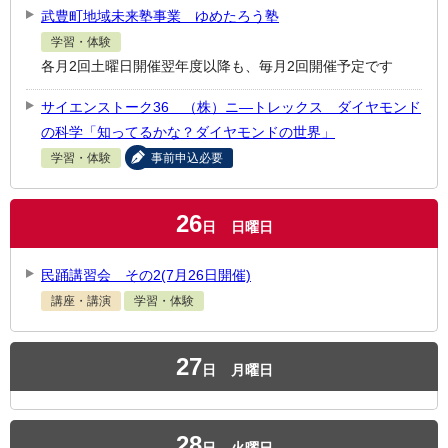
武豊町地域未来塾事業 ゆめたろう塾
学習・体験
各月2回土曜日開催翌年度以降も、毎月2回開催予定です
サイエンストーク36 （株）ニ―トレックス ダイヤモンド
の科学「知ってるかな？ダイヤモンドの世界」
学習・体験
事前申込必要
26
日
日曜日
民踊講習会 その2(7月26日開催)
講座・講演
学習・体験
27
日
月曜日
28