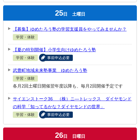
25
日
土曜日
【募集】ゆめたろう塾の学習支援員をやってみませんか？
学習・体験
【夏の特別開催】小学生向けゆめたろう塾
学習・体験
事前申込必要
武豊町地域未来塾事業 ゆめたろう塾
学習・体験
各月2回土曜日開催翌年度以降も、毎月2回開催予定です
サイエンストーク36 （株）ニ―トレックス ダイヤモンド
の科学「知ってるかな？ダイヤモンドの世界」
学習・体験
事前申込必要
26
日
日曜日