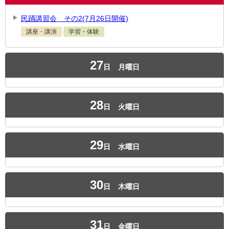
民踊講習会 その2(7月26日開催)
講座・講演
学習・体験
27
日
月曜日
28
日
火曜日
29
日
水曜日
30
日
木曜日
31
日
金曜日