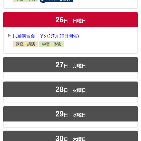
26
日
日曜日
民踊講習会 その2(7月26日開催)
講座・講演
学習・体験
27
日
月曜日
28
日
火曜日
29
日
水曜日
30
日
木曜日