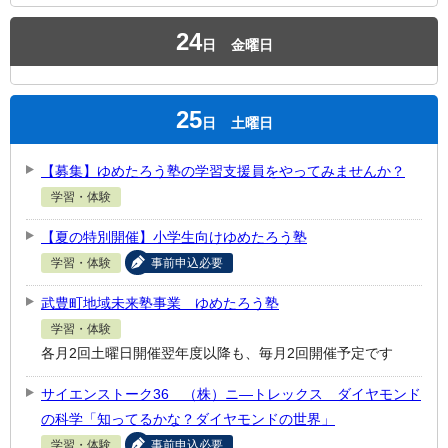
24
日
金曜日
25
日
土曜日
【募集】ゆめたろう塾の学習支援員をやってみませんか？
学習・体験
【夏の特別開催】小学生向けゆめたろう塾
学習・体験
事前申込必要
武豊町地域未来塾事業 ゆめたろう塾
学習・体験
各月2回土曜日開催翌年度以降も、毎月2回開催予定です
サイエンストーク36 （株）ニ―トレックス ダイヤモンド
の科学「知ってるかな？ダイヤモンドの世界」
学習・体験
事前申込必要