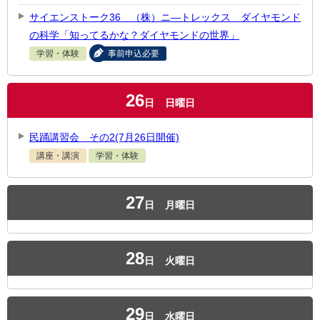
サイエンストーク36 （株）ニ―トレックス ダイヤモンド
の科学「知ってるかな？ダイヤモンドの世界」
学習・体験
事前申込必要
26
日
日曜日
民踊講習会 その2(7月26日開催)
講座・講演
学習・体験
27
日
月曜日
28
日
火曜日
29
日
水曜日