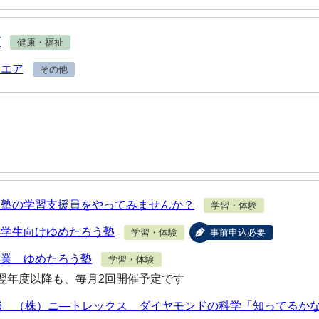
グ
健康・福祉
クエア
その他
う塾の学習支援員をやってみませんか？
学習・体験
小学生向けゆめたろう塾
学習・体験
事前申込必要
事業 ゆめたろう塾
学習・体験
翌年度以降も、毎月2回開催予定です
6 （株）ニ―トレックス ダイヤモンドの科学「知ってるか