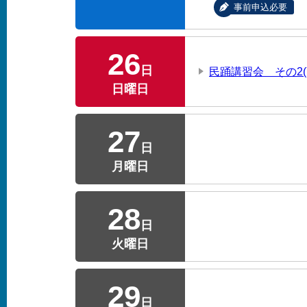
事前申込必要
26
日
民踊講習会 その2(
日曜日
27
日
月曜日
28
日
火曜日
29
日