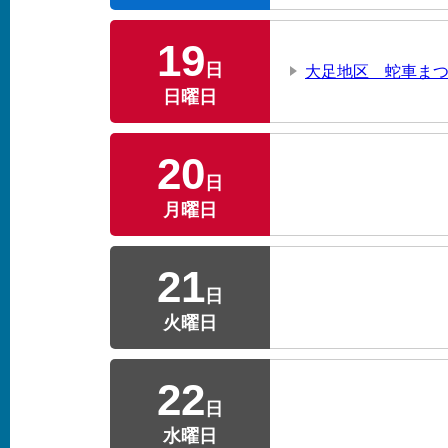
19
日
大足地区 蛇車ま
日曜日
20
日
月曜日
21
日
火曜日
22
日
水曜日