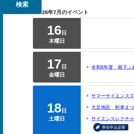
検索
2026年7月のイベント
16
日
木曜日
17
日
令和8年度 親子ふ
金曜日
サマーサイエンス
18
大足地区 蛇車ま
日
土曜日
サイエンスレクチャ
事前申込必要