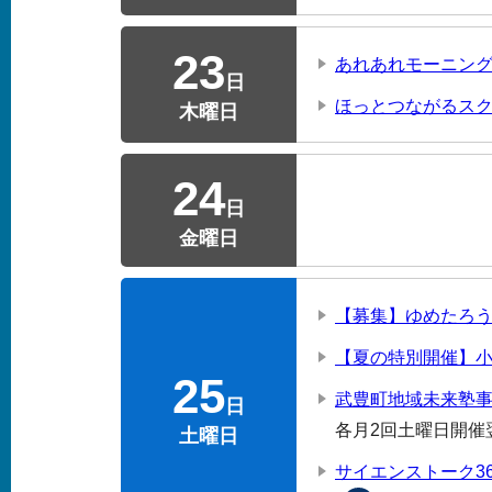
23
あれあれモーニン
日
ほっとつながるス
木曜日
24
日
金曜日
【募集】ゆめたろ
【夏の特別開催】
25
武豊町地域未来塾
日
各月2回土曜日開催
土曜日
サイエンストーク3