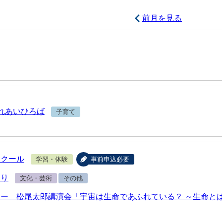
前月を見る
れあいひろば
子育て
スクール
学習・体験
事前申込必要
つり
文化・芸術
その他
ー 松尾太郎講演会「宇宙は生命であふれている？ ～生命と