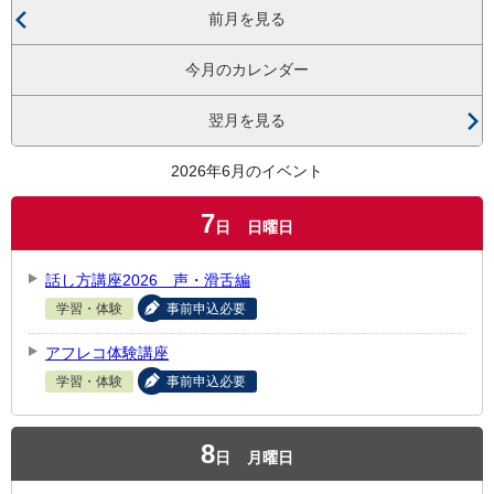
前月を見る
今月のカレンダー
翌月を見る
2026年6月のイベント
7
日
日曜日
話し方講座2026 声・滑舌編
学習・体験
事前申込必要
アフレコ体験講座
学習・体験
事前申込必要
8
日
月曜日