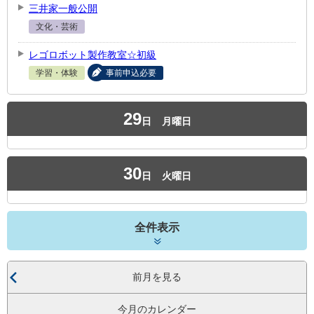
三井家一般公開
文化・芸術
レゴロボット製作教室☆初級
学習・体験
事前申込必要
29
日
月曜日
30
日
火曜日
全件表示
前月を見る
今月のカレンダー