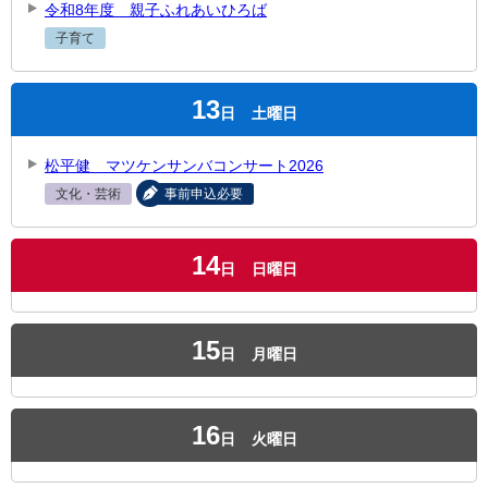
令和8年度 親子ふれあいひろば
子育て
13
日
土曜日
松平健 マツケンサンバコンサート2026
文化・芸術
事前申込必要
14
日
日曜日
15
日
月曜日
16
日
火曜日