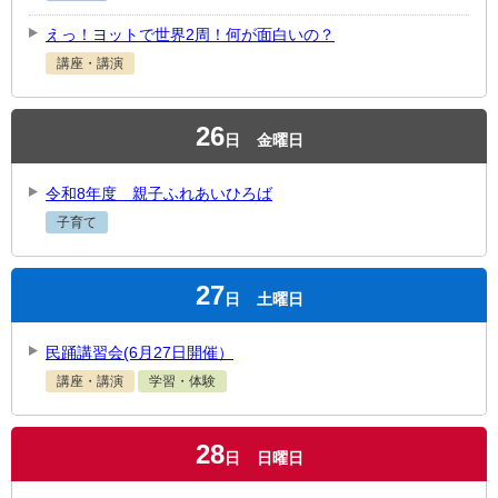
えっ！ヨットで世界2周！何が面白いの？
講座・講演
26
日
金曜日
令和8年度 親子ふれあいひろば
子育て
27
日
土曜日
民踊講習会(6月27日開催）
講座・講演
学習・体験
28
日
日曜日