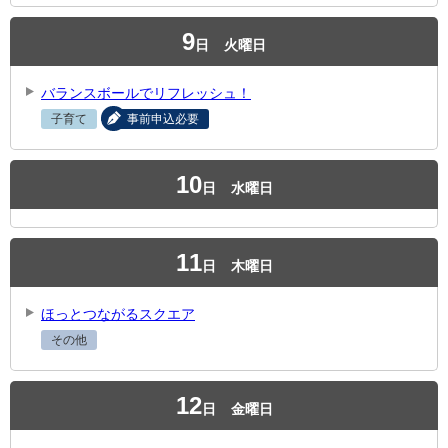
9
日
火曜日
バランスボールでリフレッシュ！
子育て
事前申込必要
10
日
水曜日
11
日
木曜日
ほっとつながるスクエア
その他
12
日
金曜日