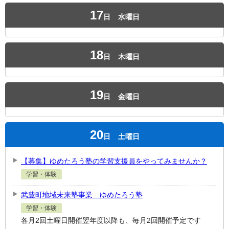
17
日
水曜日
18
日
木曜日
19
日
金曜日
20
日
土曜日
【募集】ゆめたろう塾の学習支援員をやってみませんか？
学習・体験
武豊町地域未来塾事業 ゆめたろう塾
学習・体験
各月2回土曜日開催翌年度以降も、毎月2回開催予定です