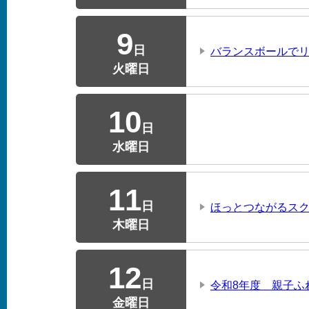
9
日
バランスボールで
火曜日
10
日
水曜日
11
日
ほっとつながるス
木曜日
12
日
令和8年度 親子ふ
金曜日