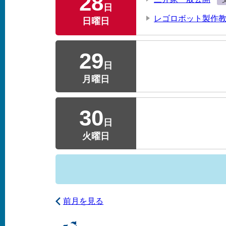
28
日
レゴロボット製作
日曜日
29
日
月曜日
30
日
火曜日
前月を見る