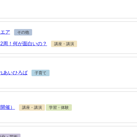
クエア
その他
2周！何が面白いの？
講座・講演
れあいひろば
子育て
日開催）
講座・講演
学習・体験
文化・芸術