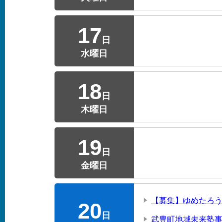
17
日
水曜日
18
日
木曜日
19
日
金曜日
【募集】ゆめたろ
20
日
武豊町地域未来塾