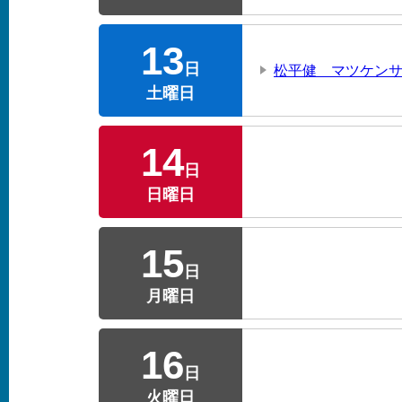
13
日
松平健 マツケンサ
土曜日
14
日
日曜日
15
日
月曜日
16
日
火曜日