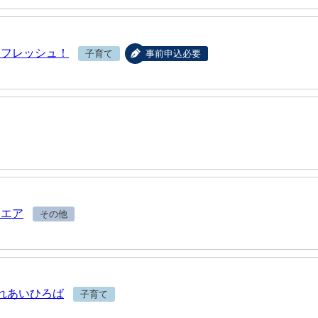
リフレッシュ！
子育て
事前申込必要
クエア
その他
れあいひろば
子育て