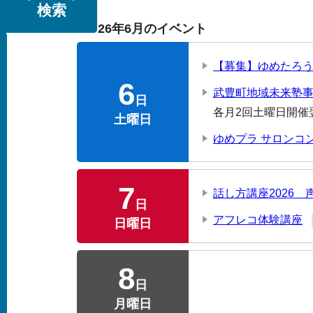
検索
2026年6月のイベント
【募集】ゆめたろ
6
武豊町地域未来塾
日
各月2回土曜日開催
土曜日
ゆめプラ サロンコ
7
話し方講座2026 
日
アフレコ体験講座
日曜日
8
日
月曜日