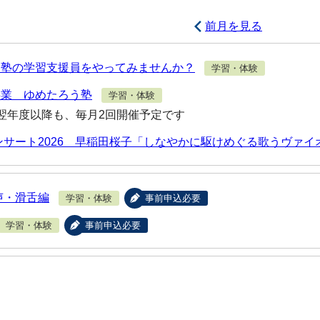
前月を見る
う塾の学習支援員をやってみませんか？
学習・体験
事業 ゆめたろう塾
学習・体験
翌年度以降も、毎月2回開催予定です
ンサート2026 早稲田桜子「しなやかに駆けめぐる歌うヴァイ
声・滑舌編
学習・体験
事前申込必要
学習・体験
事前申込必要