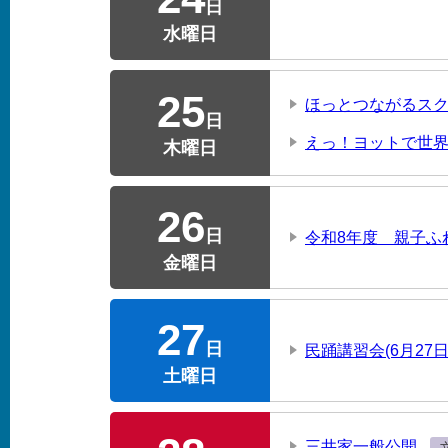
日
水曜日
25
ほっとつながるス
日
えっ！ヨットで世界
木曜日
26
日
令和8年度 親子ふ
金曜日
27
日
民踊講習会(6月27
土曜日
三井家一般公開