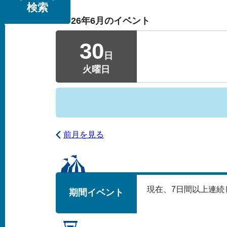
検索
2026年6月のイベント
30
日
火曜日
前月を見る
現在、
7
日間以上連続
期間イベント