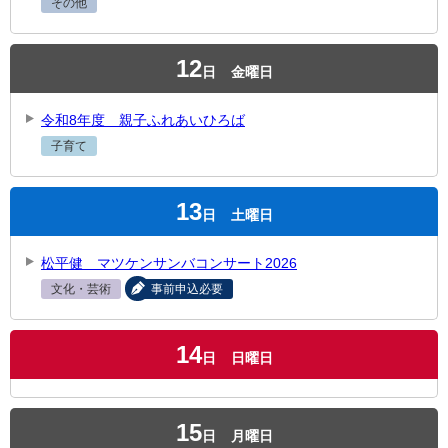
その他
12
日
金曜日
令和8年度 親子ふれあいひろば
子育て
13
日
土曜日
松平健 マツケンサンバコンサート2026
文化・芸術
事前申込必要
14
日
日曜日
15
日
月曜日