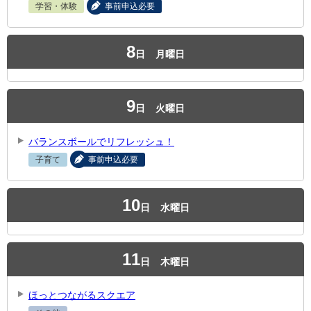
学習・体験
事前申込必要
8
日
月曜日
9
日
火曜日
バランスボールでリフレッシュ！
子育て
事前申込必要
10
日
水曜日
11
日
木曜日
ほっとつながるスクエア