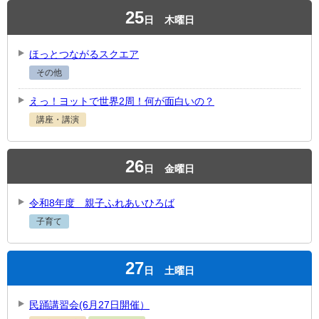
25
日
木曜日
ほっとつながるスクエア
その他
えっ！ヨットで世界2周！何が面白いの？
講座・講演
26
日
金曜日
令和8年度 親子ふれあいひろば
子育て
27
日
土曜日
民踊講習会(6月27日開催）