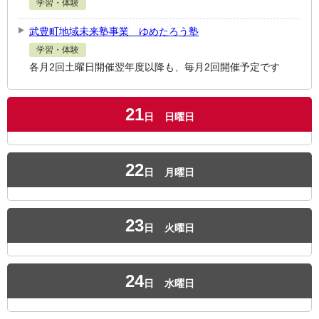
学習・体験
武豊町地域未来塾事業 ゆめたろう塾
学習・体験
各月2回土曜日開催翌年度以降も、毎月2回開催予定です
21
日
日曜日
22
日
月曜日
23
日
火曜日
24
日
水曜日