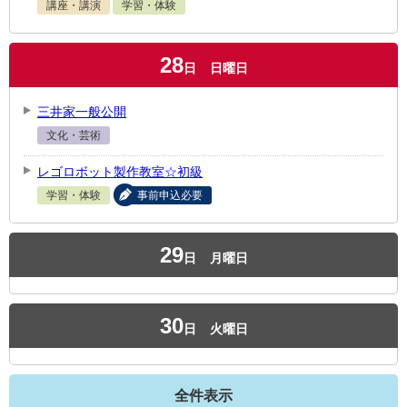
講座・講演
学習・体験
28
日
日曜日
三井家一般公開
文化・芸術
レゴロボット製作教室☆初級
学習・体験
事前申込必要
29
日
月曜日
30
日
火曜日
全件表示