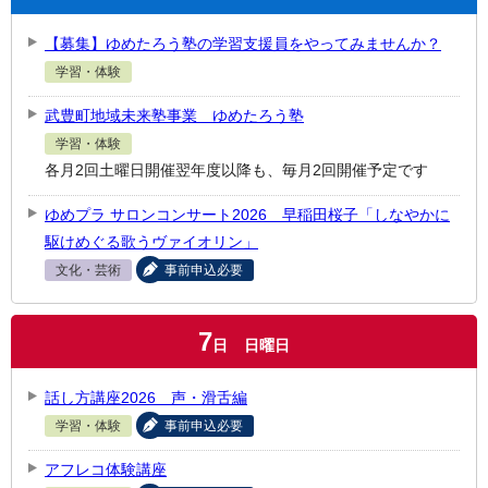
【募集】ゆめたろう塾の学習支援員をやってみませんか？
学習・体験
武豊町地域未来塾事業 ゆめたろう塾
学習・体験
各月2回土曜日開催翌年度以降も、毎月2回開催予定です
ゆめプラ サロンコンサート2026 早稲田桜子「しなやかに
駆けめぐる歌うヴァイオリン」
文化・芸術
事前申込必要
7
日
日曜日
話し方講座2026 声・滑舌編
学習・体験
事前申込必要
アフレコ体験講座