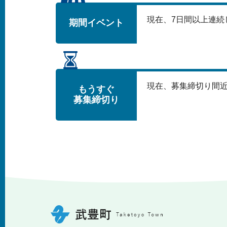
現在、
7
日間以上連続
期間イベント
現在、募集締切り間
もうすぐ
募集締切り