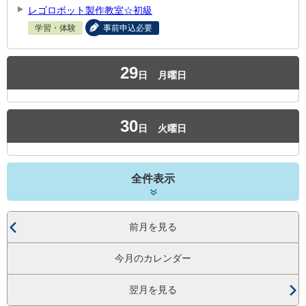
レゴロボット製作教室☆初級
学習・体験
事前申込必要
29
日
月曜日
30
日
火曜日
全件表示
前月を見る
今月のカレンダー
翌月を見る