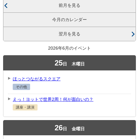
前月を見る
今月のカレンダー
翌月を見る
2026年6月のイベント
25
日
木曜日
ほっとつながるスクエア
その他
えっ！ヨットで世界2周！何が面白いの？
講座・講演
26
日
金曜日