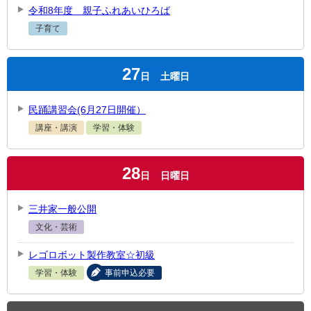
令和8年度 親子ふれあいひろば
子育て
27
日
土曜日
民踊講習会(6月27日開催）
講座・講演
学習・体験
28
日
日曜日
三井家一般公開
文化・芸術
レゴロボット製作教室☆初級
学習・体験
事前申込必要