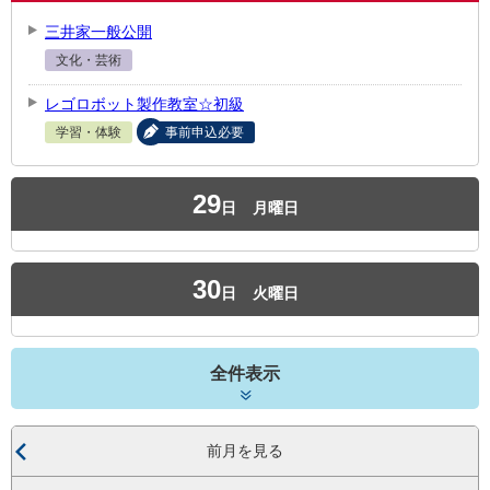
三井家一般公開
文化・芸術
レゴロボット製作教室☆初級
学習・体験
事前申込必要
29
日
月曜日
30
日
火曜日
全件表示
前月を見る