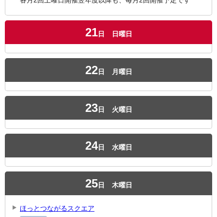
各月2回土曜日開催翌年度以降も、毎月2回開催予定です
21
日
日曜日
22
日
月曜日
23
日
火曜日
24
日
水曜日
25
日
木曜日
ほっとつながるスクエア