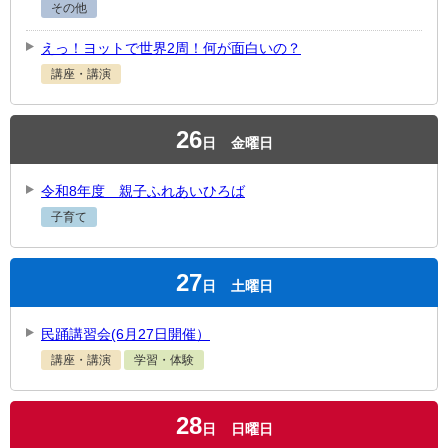
その他
えっ！ヨットで世界2周！何が面白いの？
講座・講演
26
日
金曜日
令和8年度 親子ふれあいひろば
子育て
27
日
土曜日
民踊講習会(6月27日開催）
講座・講演
学習・体験
28
日
日曜日