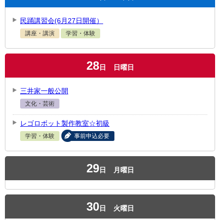
民踊講習会(6月27日開催）
講座・講演
学習・体験
28
日
日曜日
三井家一般公開
文化・芸術
レゴロボット製作教室☆初級
学習・体験
事前申込必要
29
日
月曜日
30
日
火曜日