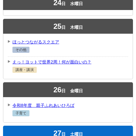
24
日
水曜日
25
日
木曜日
ほっとつながるスクエア
その他
えっ！ヨットで世界2周！何が面白いの？
講座・講演
26
日
金曜日
令和8年度 親子ふれあいひろば
子育て
27
日
土曜日