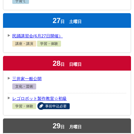
子育て
27
日
土曜日
民踊講習会(6月27日開催）
講座・講演
学習・体験
28
日
日曜日
三井家一般公開
文化・芸術
レゴロボット製作教室☆初級
学習・体験
事前申込必要
29
日
月曜日