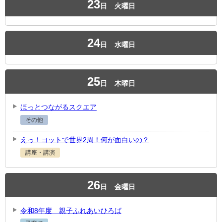
23
日
火曜日
24
日
水曜日
25
日
木曜日
ほっとつながるスクエア
その他
えっ！ヨットで世界2周！何が面白いの？
講座・講演
26
日
金曜日
令和8年度 親子ふれあいひろば