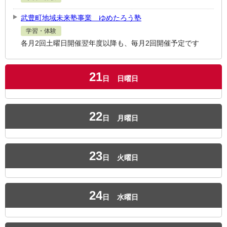
武豊町地域未来塾事業 ゆめたろう塾
学習・体験
各月2回土曜日開催翌年度以降も、毎月2回開催予定です
21
日
日曜日
22
日
月曜日
23
日
火曜日
24
日
水曜日