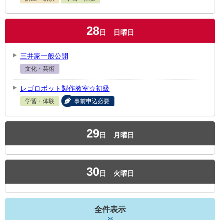
28
日
日曜日
三井家一般公開
文化・芸術
レゴロボット製作教室☆初級
学習・体験
事前申込必要
29
日
月曜日
30
日
火曜日
全件表示