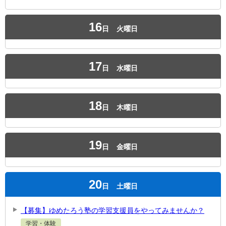
16
日
火曜日
17
日
水曜日
18
日
木曜日
19
日
金曜日
20
日
土曜日
【募集】ゆめたろう塾の学習支援員をやってみませんか？
学習・体験