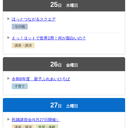
25
日
木曜日
ほっとつながるスクエア
その他
えっ！ヨットで世界2周！何が面白いの？
講座・講演
26
日
金曜日
令和8年度 親子ふれあいひろば
子育て
27
日
土曜日
民踊講習会(6月27日開催）
講座・講演
学習・体験