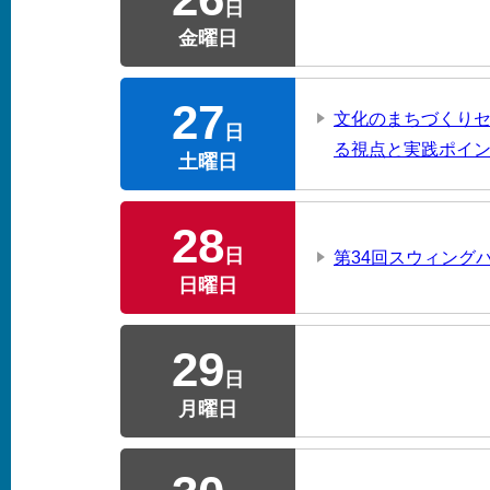
日
金曜日
27
文化のまちづくりセ
日
る視点と実践ポイ
土曜日
28
日
第34回スウィングバン
日曜日
29
日
月曜日