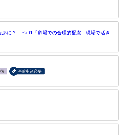
あに？ Part1「劇場での合理的配慮―現場で活き
芸術
事前申込必要