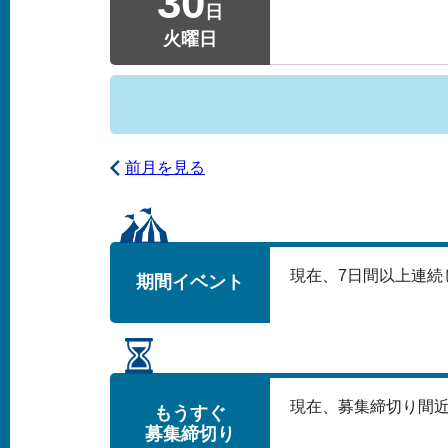
30
日
火曜日
前月を見る
現在、
7
日間以上連続
期間イベント
現在、募集締切り間
もうすぐ
募集締切り