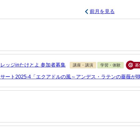
前月を見る
レッジinたけとよ 参加者募集
講座・講演
学習・体験
募
サート2025-4「エクアドルの風～アンデス・ラテンの薔薇が