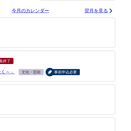
今月のカレンダー
翌月を見る
集終了
咲く～」
文化・芸術
事前申込必要