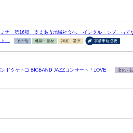
ミナー第16弾 支えあう地域社会へ 「インクルーシブ」ってな
ント」
その他
健康・福祉
講座・講演
事前申込必要
ドタケトヨ BIGBAND JAZZコンサート「LOVE」
文化・