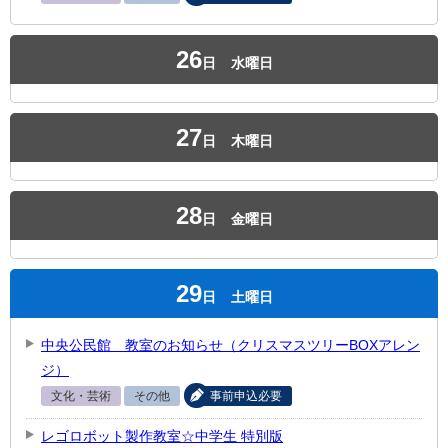
26
日
水曜日
27
日
木曜日
28
日
金曜日
29
日
土曜日
中央公民館 教室のお知らせ（クリスマスツリーBOXアレン
ジ）
文化・芸術
その他
事前申込必要
レゴロボット製作教室☆中学生 特別版