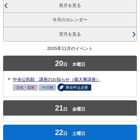
前月を見る
今月のカレンダー
翌月を見る
2025年11月のイベント
20
日
木曜日
中央公民館 講座のお知らせ（腸大事講座）
文化・芸術
その他
事前申込必要
21
日
金曜日
22
日
土曜日