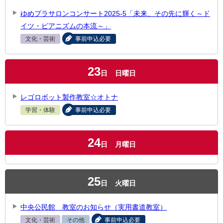
ゆめプラサロンコンサート2025-5「未来、その先に輝く～ド
イツ・ピアニズムの本流～」
文化・芸術
事前申込必要
23
日
日曜日
レゴロボット製作教室☆オトナ
学習・体験
事前申込必要
24
日
月曜日
25
日
火曜日
中央公民館 教室のお知らせ（実用書道教室）
文化・芸術
その他
事前申込必要