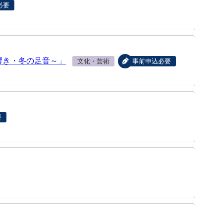
必要
響き・冬の足音～」
文化・芸術
事前申込必要
要