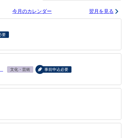
今月のカレンダー
翌月を見る
必要
）
文化・芸術
事前申込必要