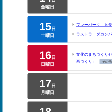
日
金曜日
15
プレーパーク ㏌
日
ラストラーダカン
土曜日
16
文化のまちづくりセ
日
画づくり」
その他
日曜日
17
日
月曜日
18