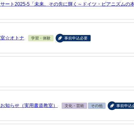
サート2025-5「未来、その先に輝く～ドイツ・ピアニズムの
教室☆オトナ
学習・体験
事前申込必要
のお知らせ（実用書道教室）
文化・芸術
その他
事前申込