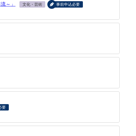
本流～」
文化・芸術
事前申込必要
必要