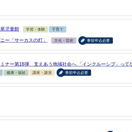
長尾児童館
学習・体験
子育て
パニー「サーカスの灯」
文化・芸術
事前申込必要
ミナー第16弾 支えあう地域社会へ 「インクルーシブ」ってな
健康・福祉
講座・講演
事前申込必要