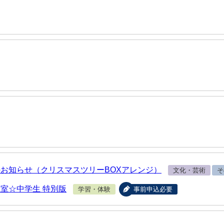
お知らせ（クリスマスツリーBOXアレンジ）
文化・芸術
そ
室☆中学生 特別版
学習・体験
事前申込必要