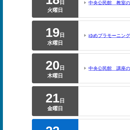
日
中央公民館 教室
火曜日
19
日
ゆめプラモーニング
水曜日
20
日
中央公民館 講座
木曜日
21
日
金曜日