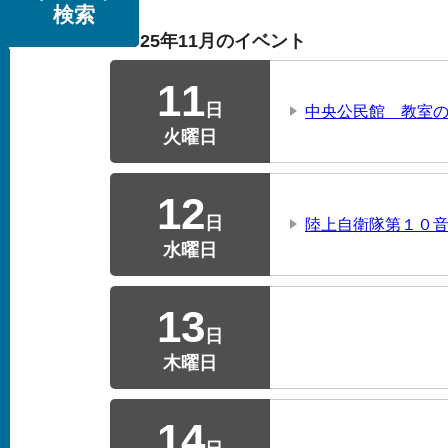
検索
2025年11月のイベント
11
日
中央公民館 教室
火曜日
12
日
陸上自衛隊第１０音
水曜日
13
日
木曜日
14