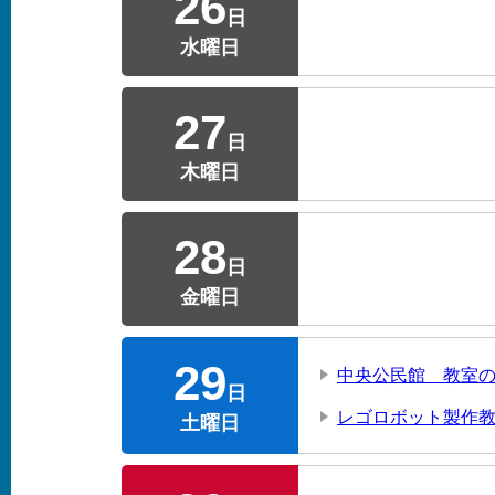
26
日
水曜日
27
日
木曜日
28
日
金曜日
29
中央公民館 教室の
日
レゴロボット製作教
土曜日