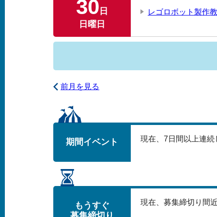
30
日
レゴロボット製作教
日曜日
前月を見る
現在、
7
日間以上連続
期間イベント
現在、募集締切り間
もうすぐ
募集締切り