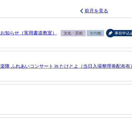
前月を見る
のお知らせ（実用書道教室）
文化・芸術
その他
事前申込
楽隊 ふれあいコンサート in たけとよ（当日入場整理券配布有