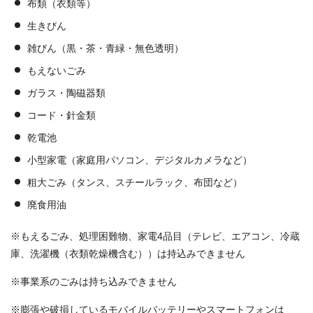
布類（衣類等）
生きびん
雑びん（黒・茶・青緑・無色透明）
もえないごみ
ガラス・陶磁器類
コード・針金類
乾電池
小型家電（家庭用パソコン、デジタルカメラなど）
粗大ごみ（タンス、スチールラック、布団など）
廃食用油
※もえるごみ、処理困難物、家電4品目（テレビ、エアコン、冷蔵
庫、洗濯機（衣類乾燥機含む））は持込みできません
※事業系のごみは持ち込みできません
※膨張や破損しているモバイルバッテリーやスマートフォンは